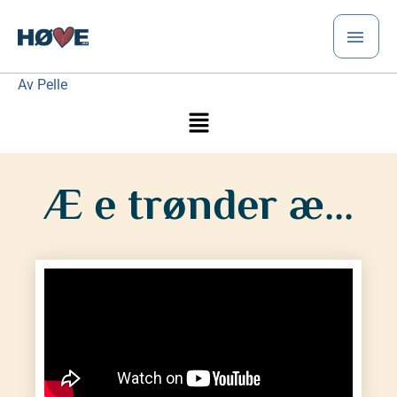
Hopp
HO
rett
til
innholdet
Av
Pelle
Meny
Æ e trønder æ...