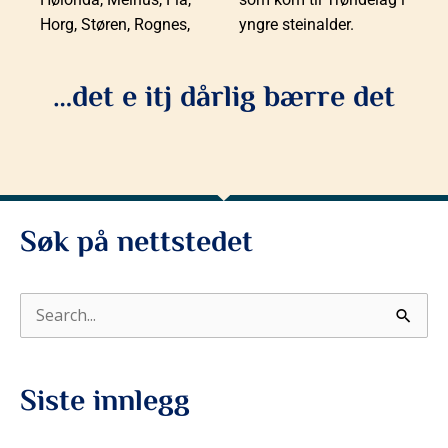
Horg, Støren, Rognes,
yngre steinalder.
…det e itj dårlig bærre det
Søk på nettstedet
S
ø
k
Siste innlegg
e