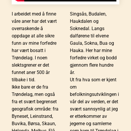
I arbeidet med å finne
Singsås, Budalen,
våre aner har det vært
Haukdalen og
overraskende å
Soknedal. Langs
oppdage at alle sikre
dalførene til elvene
funn av mine forfedre
Gaula, Sokna, Bua og
har vært bosatt i
Hauka. Her har mine
Trøndelag. I noen
forfedre virket og bodd
slektsgrener er det
gjennom flere hundre
funnet aner 500 år
år.
tilbake i tid.
Ut fra hva som er kjent
Ikke bare er de fra
om
Trøndelag, men også
befolkningsutviklingen i
fra et svært begrenset
vår del av verden, er det
geografisk område: fra
svært sannsynlig at jeg
Byneset, Leinstrand,
er etterkommer av
Buvika, Børsa, Skaun,
jegerne og samlerne
Hølonda, Melhus, Flå,
som kom til Trøndelag i