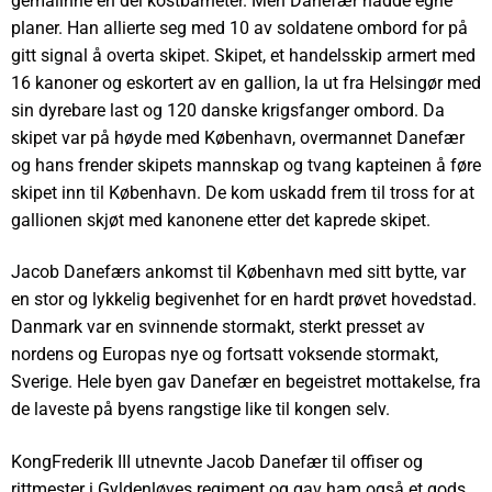
gemalinne en del kostbarheter. Men Danefær hadde egne
planer. Han allierte seg med 10 av soldatene ombord for på
gitt signal å overta skipet. Skipet, et handelsskip armert med
16 kanoner og eskortert av en gallion, la ut fra Helsingør med
sin dyrebare last og 120 danske krigsfanger ombord. Da
skipet var på høyde med København, overmannet Danefær
og hans frender skipets mannskap og tvang kapteinen å føre
skipet inn til København. De kom uskadd frem til tross for at
gallionen skjøt med kanonene etter det kaprede skipet.
Jacob Danefærs ankomst til København med sitt bytte, var
en stor og lykkelig begivenhet for en hardt prøvet hovedstad.
Danmark var en svinnende stormakt, sterkt presset av
nordens og Europas nye og fortsatt voksende stormakt,
Sverige. Hele byen gav Danefær en begeistret mottakelse, fra
de laveste på byens rangstige like til kongen selv.
KongFrederik III utnevnte Jacob Danefær til offiser og
rittmester i Gyldenløves regiment og gav ham også et gods