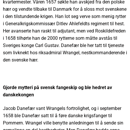
kvartermester. Våren 1657 søkte han avskjed fra den polske
hær og vendte tilbake til Danmark for å sloss mot svenskene
i den tilstundende krigen. Han lot seg verve som menig rytter
i Generalkrigskommissær Ditlev Ahlefeldts regiment til hest.
Her avanserte han raskt til adjutant, men ved Roskildefreden
i 1658 tilhørte han de 2000 rytterne som måtte avstås til
Sveriges konge Carl Gustav. Danefær ble her tatt til tjeneste
som livknekt hos riksadmiral Wrangel, nestkommanderende i
den svenske hær.
Gjorde mytteri på svensk fangeskip og ble hedret av
danskekongen
Jacob Danefær vant Wrangels fortrolighet, og i september
1658 ble Danefær satt til å føre danske krigsfanger til
Pommern. Wrangel ville benytte anledningen til å sende sin