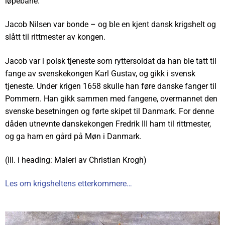
løpebane.
Jacob Nilsen var bonde – og ble en kjent dansk krigshelt og
slått til rittmester av kongen.
Jacob var i polsk tjeneste som ryttersoldat da han ble tatt til
fange av svenskekongen Karl Gustav, og gikk i svensk
tjeneste. Under krigen 1658 skulle han føre danske fanger til
Pommern. Han gikk sammen med fangene, overmannet den
svenske besetningen og førte skipet til Danmark. For denne
dåden utnevnte danskekongen Fredrik III ham til rittmester,
og ga ham en gård på Møn i Danmark.
(Ill. i heading: Maleri av Christian Krogh)
Les om krigsheltens etterkommere…