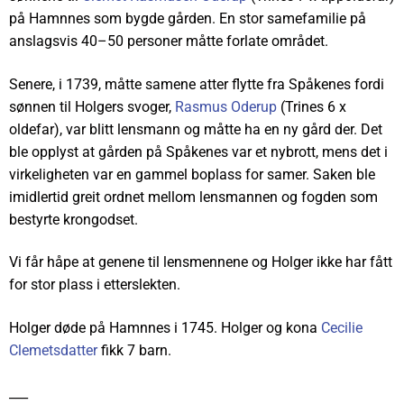
på Hamnnes som bygde gården. En stor samefamilie på
anslagsvis 40–50 personer måtte forlate området.
Senere, i 1739, måtte samene atter flytte fra Spåkenes fordi
sønnen til Holgers svoger,
Rasmus Oderup
(Trines 6 x
oldefar), var blitt lensmann og måtte ha en ny gård der. Det
ble opplyst at gården på Spåkenes var et nybrott, mens det i
virkeligheten var en gammel boplass for samer. Saken ble
imidlertid greit ordnet mellom lensmannen og fogden som
bestyrte krongodset.
Vi får håpe at genene til lensmennene og Holger ikke har fått
for stor plass i etterslekten.
Holger døde på Hamnnes i 1745. Holger og kona
Cecilie
Clemetsdatter
fikk 7 barn.
___