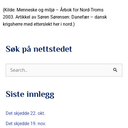
(Kilde: Menneske og miljø – Årbok for Nord-Troms
2003. Artikkel av Søren Sørensen: Danefær – dansk
krigsherre med etterslekt her i nord.)
Søk på nettstedet
S
ø
k
Siste innlegg
e
t
Det skjedde 22. okt.
t
Det skjedde 19. nov.
e