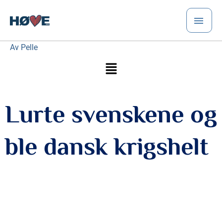
Hopp
HO
rett
til
innholdet
Av
Pelle
Meny
Lurte svenskene og
ble dansk krigshelt