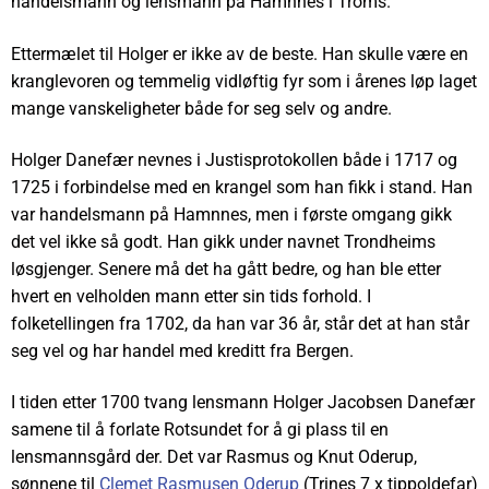
handelsmann og lensmann på Hamnnes i Troms.
Ettermælet til Holger er ikke av de beste. Han skulle være en
kranglevoren og temmelig vidløftig fyr som i årenes løp laget
mange vanskeligheter både for seg selv og andre.
Holger Danefær nevnes i Justisprotokollen både i 1717 og
1725 i forbindelse med en krangel som han fikk i stand. Han
var handelsmann på Hamnnes, men i første omgang gikk
det vel ikke så godt. Han gikk under navnet Trondheims
løsgjenger. Senere må det ha gått bedre, og han ble etter
hvert en velholden mann etter sin tids forhold. I
folketellingen fra 1702, da han var 36 år, står det at han står
seg vel og har handel med kreditt fra Bergen.
I tiden etter 1700 tvang lensmann Holger Jacobsen Danefær
samene til å forlate Rotsundet for å gi plass til en
lensmannsgård der. Det var Rasmus og Knut Oderup,
sønnene til
Clemet Rasmusen Oderup
(Trines 7 x tippoldefar)