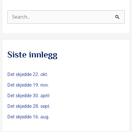
S
ø
k
e
Siste innlegg
t
t
Det skjedde 22. okt.
e
r
Det skjedde 19. nov.
:
Det skjedde 30. april
Det skjedde 28. sept.
Det skjedde 16. aug.