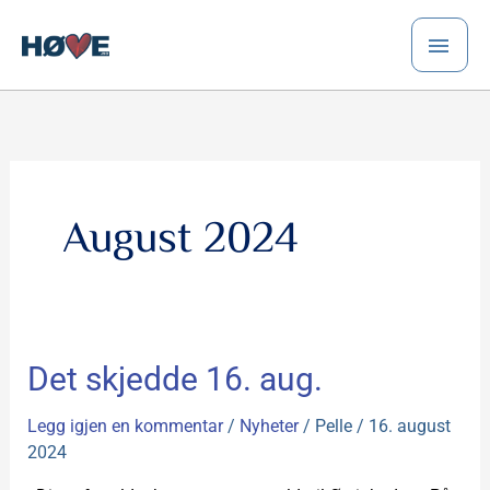
Hopp
HO
rett
til
innholdet
August 2024
Det
Det skjedde 16. aug.
skjedde
16.
Legg igjen en kommentar
/
Nyheter
/
Pelle
/
16. august
aug.
2024