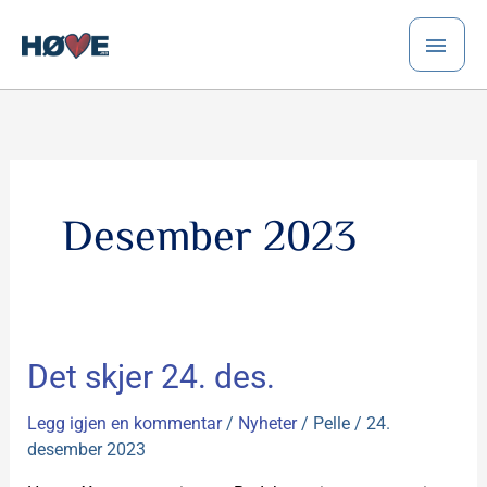
Hopp
HO
rett
til
innholdet
Desember 2023
Det
Det skjer 24. des.
skjer
24.
Legg igjen en kommentar
/
Nyheter
/
Pelle
/
24.
des.
desember 2023