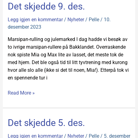
Det
Det skjedde 9. des.
skjedde
9.
Legg igjen en kommentar
/
Nyheter
/
Pelle
/
10.
des.
desember 2023
Marsipan-rulling og julemarked I dag hadde vi besøk av
to ivrige marsipan-rullere på Bakklandet. Overraskende
nok spiste Mia og Max lite av lasset, det meste tok de
med hjem. Det ble også tid til litt tyvtrening med kurong
hvor alle slo alle (ikke si det til noen, Mia!). Etterpå tok vi
en spennende tur i
Read More »
Det
Det skjedde 5. des.
skjedde
5.
Legg igjen en kommentar
/
Nyheter
/
Pelle
/
5. desember