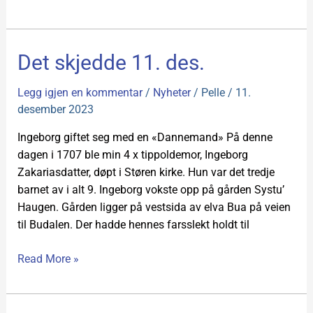
Det
Det skjedde 11. des.
skjedde
11.
Legg igjen en kommentar
/
Nyheter
/
Pelle
/
11.
des.
desember 2023
Ingeborg giftet seg med en «Dannemand» På denne
dagen i 1707 ble min 4 x tippoldemor, Ingeborg
Zakariasdatter, døpt i Støren kirke. Hun var det tredje
barnet av i alt 9. Ingeborg vokste opp på gården Systu’
Haugen. Gården ligger på vestsida av elva Bua på veien
til Budalen. Der hadde hennes farsslekt holdt til
Read More »