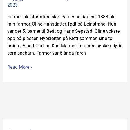
des.
2023
Farmor ble stormforelsket På denne dagen i 1888 ble
min farmor, Oline Hansdatter, født på Leinstrand. Hun
var det 5. barnet til Berit og Hans Søpstad. Oline vokste
opp på plassen Nypsletten på Klett sammen sine to
brødre, Albert Olaf og Karl Marius. To andre søsken døde
som spebarn. Farmor var 6 år da faren
Read More »