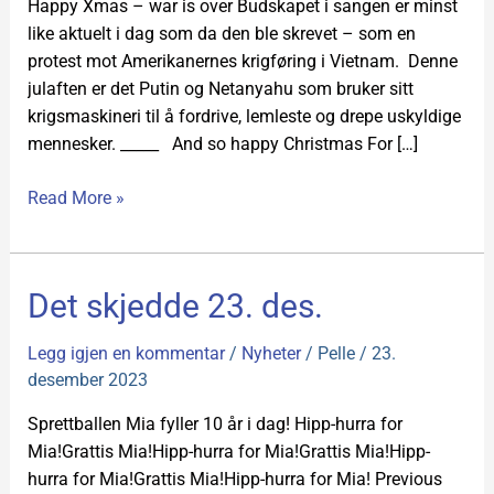
Happy Xmas – war is over Budskapet i sangen er minst
like aktuelt i dag som da den ble skrevet – som en
protest mot Amerikanernes krigføring i Vietnam. Denne
julaften er det Putin og Netanyahu som bruker sitt
krigsmaskineri til å fordrive, lemleste og drepe uskyldige
mennesker. _____ And so happy Christmas For […]
Read More »
Det
Det skjedde 23. des.
skjedde
23.
Legg igjen en kommentar
/
Nyheter
/
Pelle
/
23.
des.
desember 2023
Sprettballen Mia fyller 10 år i dag! Hipp-hurra for
Mia!Grattis Mia!Hipp-hurra for Mia!Grattis Mia!Hipp-
hurra for Mia!Grattis Mia!Hipp-hurra for Mia! Previous