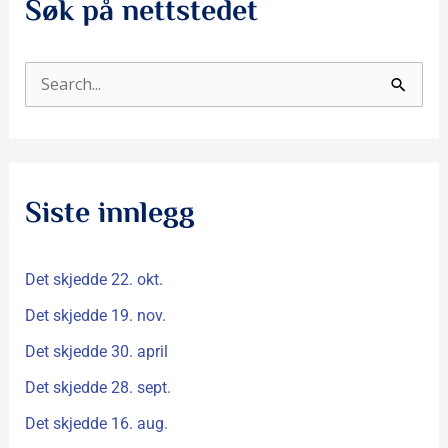
Søk på nettstedet
S
ø
k
e
Siste innlegg
t
t
Det skjedde 22. okt.
e
r
Det skjedde 19. nov.
:
Det skjedde 30. april
Det skjedde 28. sept.
Det skjedde 16. aug.