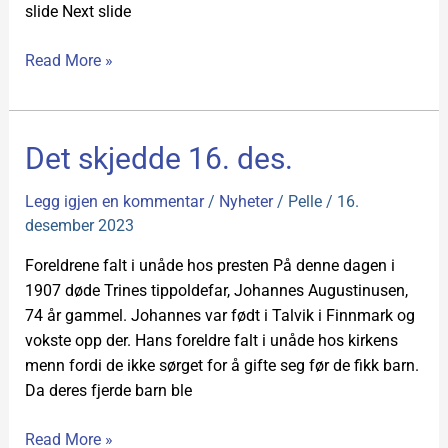
slide Next slide
Read More »
Det
Det skjedde 16. des.
skjedde
16.
Legg igjen en kommentar
/
Nyheter
/
Pelle
/
16.
des.
desember 2023
Foreldrene falt i unåde hos presten På denne dagen i
1907 døde Trines tippoldefar, Johannes Augustinusen,
74 år gammel. Johannes var født i Talvik i Finnmark og
vokste opp der. Hans foreldre falt i unåde hos kirkens
menn fordi de ikke sørget for å gifte seg før de fikk barn.
Da deres fjerde barn ble
Read More »