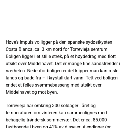
Høve’s Impulsivo ligger på den spanske sydøstkysten
Costa Blanca, ca. 3 km nord for Torrevieja sentrum.
Boligen ligger i et stille strøk,
på et høydedrag med flott
utsikt over Middelhavet. Det er mange fine sandstrender i
nærheten. Nedenfor boligen er det klipper man kan rusle
langs og bade fra – i krystallklart vann. Tett ved boligen
er det et felles svømmebasseng med utsikt over
Middelhavet og mot byen.
Torrevieja har omkring 300 soldager i året og
temperaturen om vinteren kan sammenlignes med
behagelig trøndersk sommervær. Det er ca. 85.000
fastboende i byen og 41% av disse er utlendinger (pr