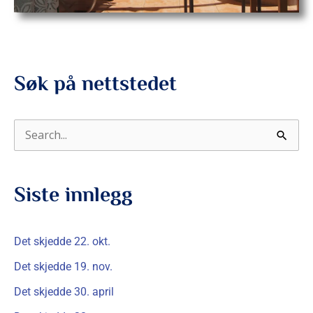
Søk på nettstedet
S
ø
k
Siste innlegg
e
t
Det skjedde 22. okt.
t
Det skjedde 19. nov.
e
Det skjedde 30. april
r