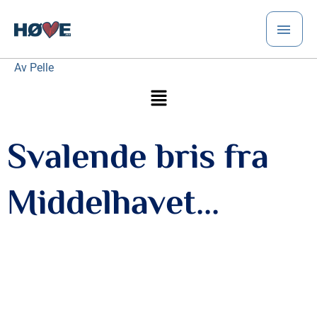
Hopp
HO
rett
til
innholdet
Av
Pelle
Meny
Svalende bris fra
Middelhavet...