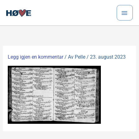
Hopp
HO
rett
til
innholdet
Legg igjen en kommentar
/ Av
Pelle
/
23. august 2023