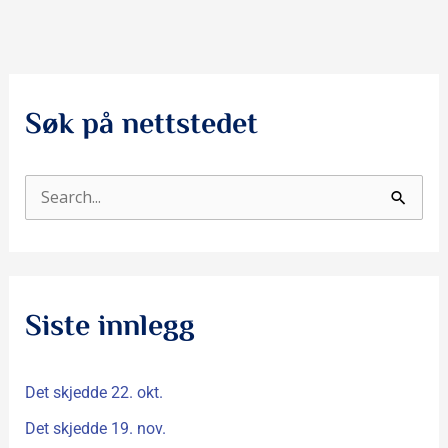
Søk på nettstedet
S
ø
k
e
Siste innlegg
t
t
Det skjedde 22. okt.
e
r
Det skjedde 19. nov.