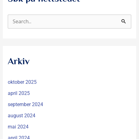
S
ø
k
e
Arkiv
t
t
oktober 2025
e
r
april 2025
:
september 2024
august 2024
mai 2024
april 2024