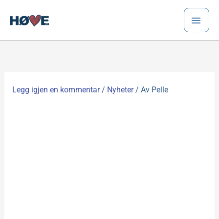
Hopp
HO
rett
til
innholdet
Legg igjen en kommentar
/
Nyheter
/ Av
Pelle
Pensjonistene tok
sydenferie i dag