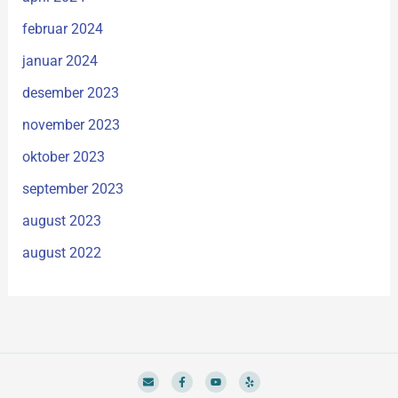
februar 2024
januar 2024
desember 2023
november 2023
oktober 2023
september 2023
august 2023
august 2022
E
F
Y
Y
n
a
o
e
v
c
u
l