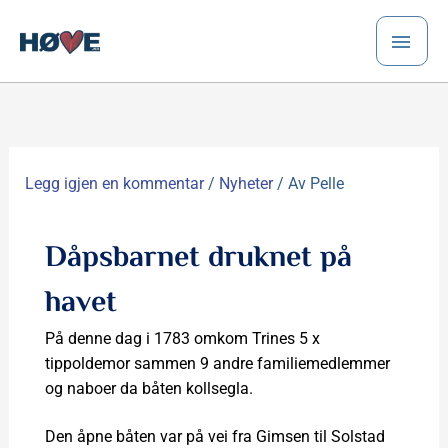
Hopp
HO
rett
til
innholdet
Legg igjen en kommentar
/
Nyheter
/ Av
Pelle
Dåpsbarnet druknet på
havet
På denne dag i 1783 omkom Trines 5 x
tippoldemor sammen 9 andre familiemedlemmer
og naboer da båten kollsegla.
Den åpne båten var på vei fra Gimsen til Solstad