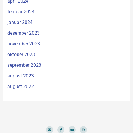
april 2024
februar 2024
januar 2024
desember 2023
november 2023
oktober 2023
september 2023
august 2023
august 2022
E
F
Y
Y
n
a
o
e