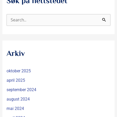
Søk på nettstedet
S
ø
k
e
Arkiv
t
t
oktober 2025
e
r
april 2025
:
september 2024
august 2024
mai 2024