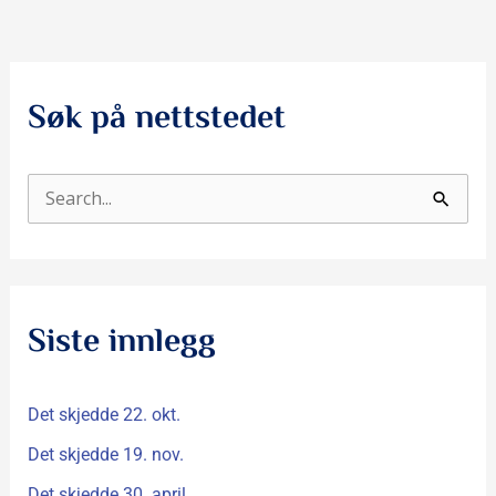
Søk på nettstedet
S
ø
k
e
Siste innlegg
t
t
Det skjedde 22. okt.
e
r
Det skjedde 19. nov.
:
Det skjedde 30. april