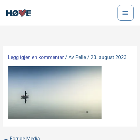
Hopp
HO
rett
til
innholdet
Legg igjen en kommentar
/ Av
Pelle
/
23. august 2023
←
Forrige Media