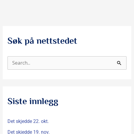
Søk på nettstedet
S
ø
k
e
Siste innlegg
t
t
Det skjedde 22. okt.
e
r
Det skjedde 19. nov.