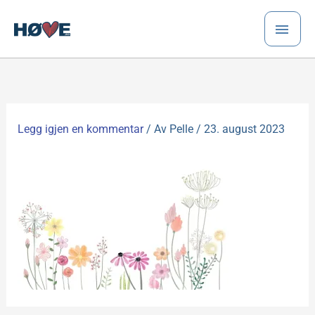
Hopp
HO
rett
til
innholdet
Legg igjen en kommentar
/ Av
Pelle
/
23. august 2023