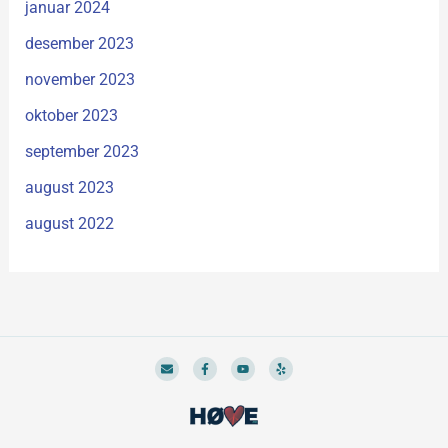
januar 2024
desember 2023
november 2023
oktober 2023
september 2023
august 2023
august 2022
E
F
Y
Y
n
a
o
e
v
c
u
l
e
e
t
p
l
b
u
o
o
b
p
o
e
e
k