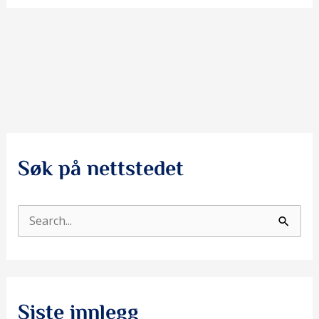
Søk på nettstedet
S
ø
k
e
Siste innlegg
t