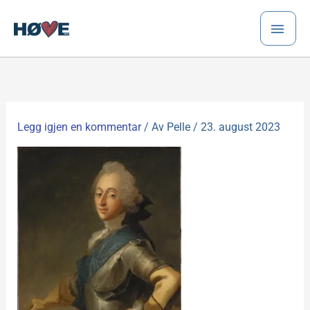
Hopp
HO
rett
til
innholdet
Legg igjen en kommentar
/ Av
Pelle
/
23. august 2023