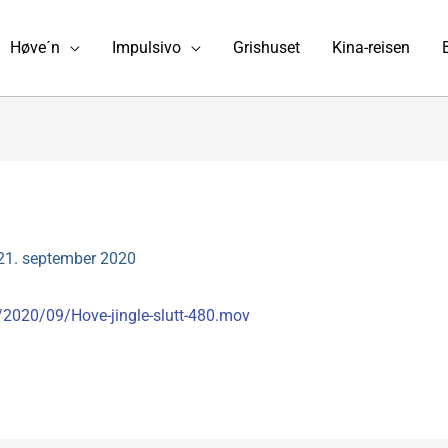
Høve´n
Impulsivo
Grishuset
Kina-reisen
21. september 2020
/2020/09/Hove-jingle-slutt-480.mov