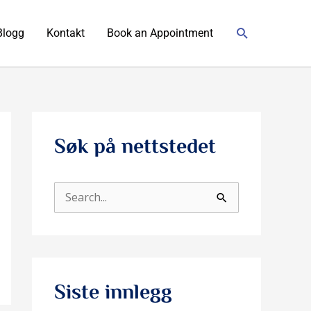
Søk
Blogg
Kontakt
Book an Appointment
Søk på nettstedet
S
ø
k
e
Siste innlegg
t