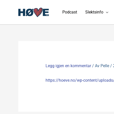
Hopp
rett
Podcast
Slektsinfo
til
innholdet
Legg igjen en kommentar
/ Av
Pelle
/
https://hoeve.no/wp-content/uploads