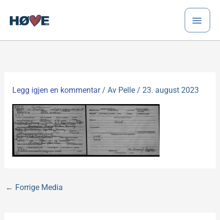
Hopp
HO
rett
til
innholdet
Legg igjen en kommentar
/ Av
Pelle
/
23. august 2023
←
Forrige Media