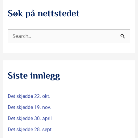
Søk på nettstedet
S
ø
k
e
Siste innlegg
t
t
Det skjedde 22. okt.
e
r
Det skjedde 19. nov.
:
Det skjedde 30. april
Det skjedde 28. sept.