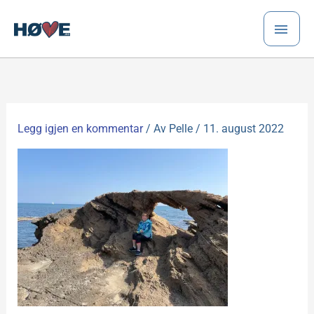
Hopp
HO
rett
til
innholdet
Legg igjen en kommentar
/ Av
Pelle
/
11. august 2022