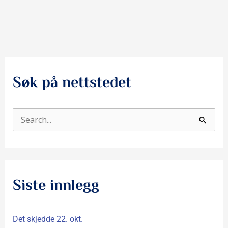
Søk på nettstedet
S
ø
k
e
Siste innlegg
t
t
Det skjedde 22. okt.
e