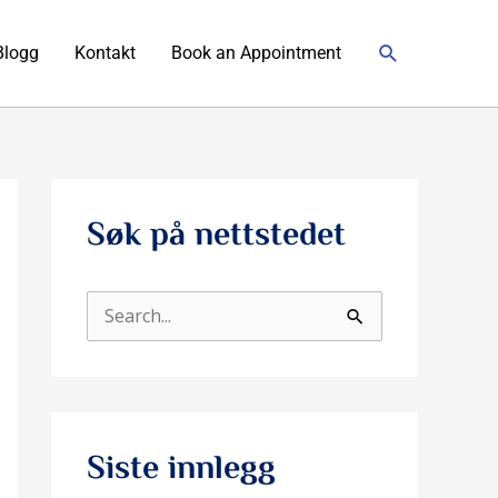
Søk
Blogg
Kontakt
Book an Appointment
Søk på nettstedet
S
ø
k
e
Siste innlegg
t