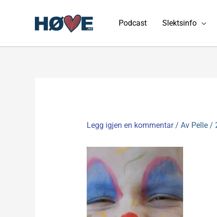
Hopp
rett
Podcast
Slektsinfo
til
innholdet
Legg igjen en kommentar
/ Av
Pelle
/