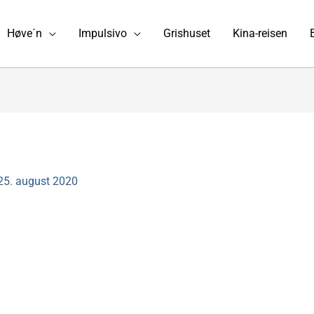
Høve´n
Impulsivo
Grishuset
Kina-reisen
25. august 2020