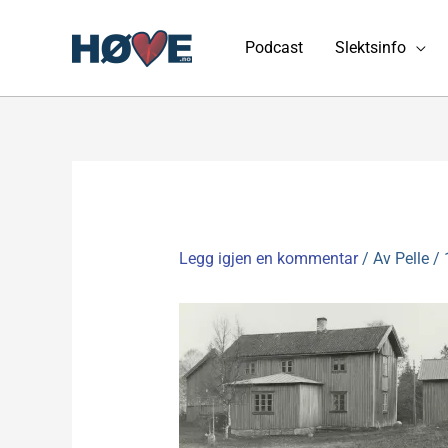
Hopp
rett
Podcast
Slektsinfo
til
innholdet
Legg igjen en kommentar
/ Av
Pelle
/