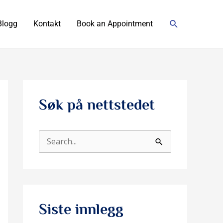
Søk
Blogg
Kontakt
Book an Appointment
Søk på nettstedet
S
ø
k
e
Siste innlegg
t