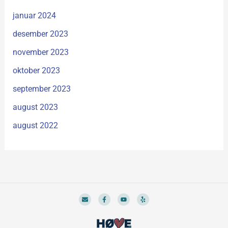
januar 2024
desember 2023
november 2023
oktober 2023
september 2023
august 2023
august 2022
E
F
Y
Y
n
a
o
e
v
c
u
l
e
e
t
p
l
b
u
o
o
b