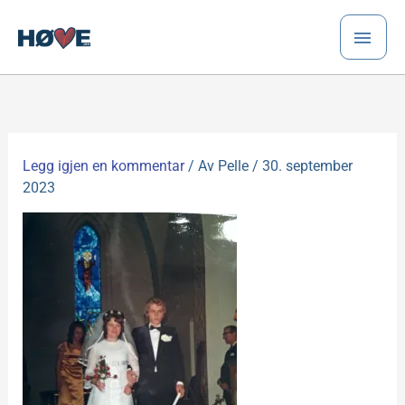
Hopp
HO
rett
til
innholdet
Legg igjen en kommentar
/ Av
Pelle
/
30. september
2023