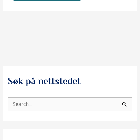
Søk på nettstedet
S
ø
k
e