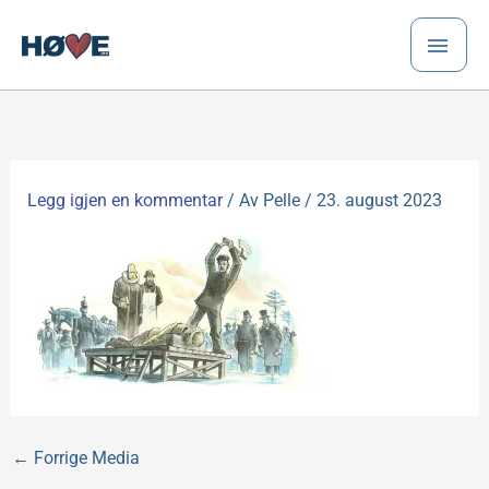
Hopp
HO
rett
til
innholdet
Legg igjen en kommentar
/ Av
Pelle
/
23. august 2023
←
Forrige Media