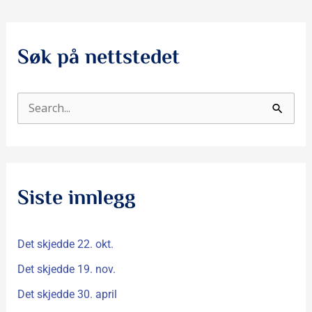
Søk på nettstedet
S
ø
k
e
Siste innlegg
t
t
Det skjedde 22. okt.
e
r
Det skjedde 19. nov.
:
Det skjedde 30. april