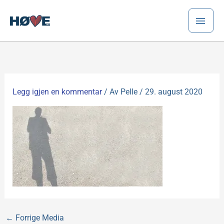
Hopp
HO
rett
til
innholdet
Legg igjen en kommentar
/ Av
Pelle
/
29. august 2020
←
Forrige Media